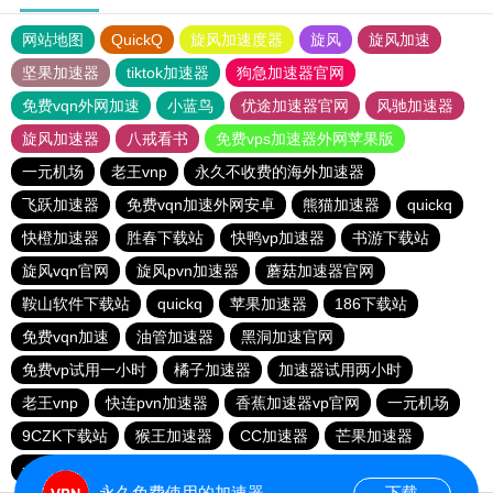
网站地图
QuickQ
旋风加速度器
旋风
旋风加速
坚果加速器
tiktok加速器
狗急加速器官网
免费vqn外网加速
小蓝鸟
优途加速器官网
风驰加速器
旋风加速器
八戒看书
免费vps加速器外网苹果版
一元机场
老王vnp
永久不收费的海外加速器
飞跃加速器
免费vqn加速外网安卓
熊猫加速器
quickq
快橙加速器
胜春下载站
快鸭vp加速器
书游下载站
旋风vqn官网
旋风pvn加速器
蘑菇加速器官网
鞍山软件下载站
quickq
苹果加速器
186下载站
免费vqn加速
油管加速器
黑洞加速官网
免费vp试用一小时
橘子加速器
加速器试用两小时
老王vnp
快连pvn加速器
香蕉加速器vp官网
一元机场
9CZK下载站
猴王加速器
CC加速器
芒果加速器
一元机场
快连pvn加速器
永久免费使用的加速器
下载