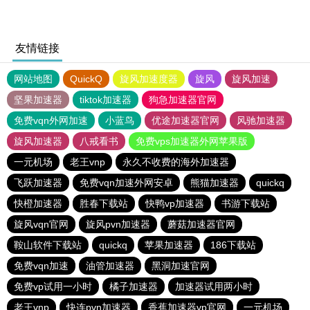
友情链接
网站地图
QuickQ
旋风加速度器
旋风
旋风加速
坚果加速器
tiktok加速器
狗急加速器官网
免费vqn外网加速
小蓝鸟
优途加速器官网
风驰加速器
旋风加速器
八戒看书
免费vps加速器外网苹果版
一元机场
老王vnp
永久不收费的海外加速器
飞跃加速器
免费vqn加速外网安卓
熊猫加速器
quickq
快橙加速器
胜春下载站
快鸭vp加速器
书游下载站
旋风vqn官网
旋风pvn加速器
蘑菇加速器官网
鞍山软件下载站
quickq
苹果加速器
186下载站
免费vqn加速
油管加速器
黑洞加速官网
免费vp试用一小时
橘子加速器
加速器试用两小时
老王vnp
快连pvn加速器
香蕉加速器vp官网
一元机场