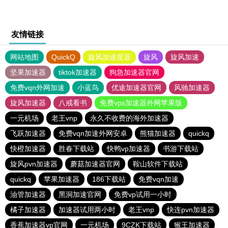
友情链接
网站地图
QuickQ
旋风加速度器
旋风
旋风加速
坚果加速器
tiktok加速器
狗急加速器官网
免费vqn外网加速
小蓝鸟
优途加速器官网
风驰加速器
旋风加速器
八戒看书
免费vps加速器外网苹果版
一元机场
老王vnp
永久不收费的海外加速器
飞跃加速器
免费vqn加速外网安卓
熊猫加速器
quickq
快橙加速器
胜春下载站
快鸭vp加速器
书游下载站
旋风pvn加速器
蘑菇加速器官网
鞍山软件下载站
quickq
苹果加速器
186下载站
免费vqn加速
油管加速器
黑洞加速官网
免费vp试用一小时
橘子加速器
加速器试用两小时
老王vnp
快连pvn加速器
香蕉加速器vp官网
一元机场
9CZK下载站
猴王加速器