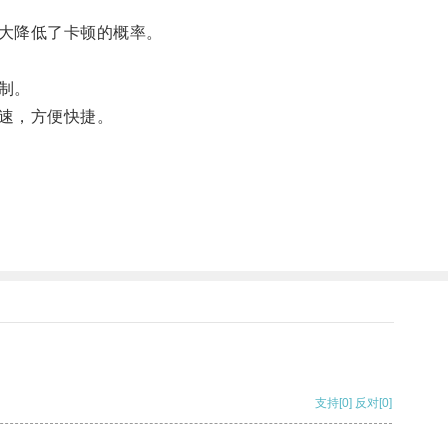
大降低了卡顿的概率。
制。
速，方便快捷。
支持
[0]
反对
[0]