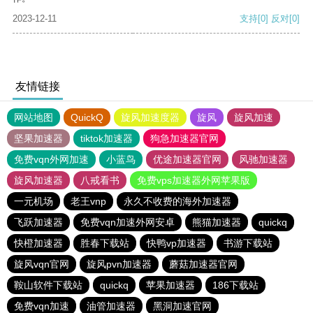
2023-12-11
支持
[0]
反对
[0]
友情链接
网站地图
QuickQ
旋风加速度器
旋风
旋风加速
坚果加速器
tiktok加速器
狗急加速器官网
免费vqn外网加速
小蓝鸟
优途加速器官网
风驰加速器
旋风加速器
八戒看书
免费vps加速器外网苹果版
一元机场
老王vnp
永久不收费的海外加速器
飞跃加速器
免费vqn加速外网安卓
熊猫加速器
quickq
快橙加速器
胜春下载站
快鸭vp加速器
书游下载站
旋风vqn官网
旋风pvn加速器
蘑菇加速器官网
鞍山软件下载站
quickq
苹果加速器
186下载站
免费vqn加速
油管加速器
黑洞加速官网