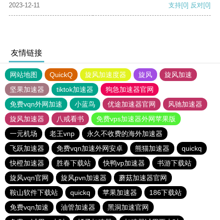
2023-12-11
支持
[0]
反对
[0]
友情链接
网站地图
QuickQ
旋风加速度器
旋风
旋风加速
坚果加速器
tiktok加速器
狗急加速器官网
免费vqn外网加速
小蓝鸟
优途加速器官网
风驰加速器
旋风加速器
八戒看书
免费vps加速器外网苹果版
一元机场
老王vnp
永久不收费的海外加速器
飞跃加速器
免费vqn加速外网安卓
熊猫加速器
quickq
快橙加速器
胜春下载站
快鸭vp加速器
书游下载站
旋风vqn官网
旋风pvn加速器
蘑菇加速器官网
鞍山软件下载站
quickq
苹果加速器
186下载站
免费vqn加速
油管加速器
黑洞加速官网