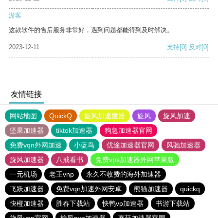
游客
这款软件的售后服务非常好，遇到问题都能得到及时解决。
2023-12-11
支持
[0]
反对
[0]
友情链接
网站地图
QuickQ
旋风加速度器
旋风
旋风加速
坚果加速器
tiktok加速器
狗急加速器官网
免费vqn外网加速
小蓝鸟
优途加速器官网
风驰加速器
旋风加速器
八戒看书
免费vps加速器外网苹果版
一元机场
老王vnp
永久不收费的海外加速器
飞跃加速器
免费vqn加速外网安卓
熊猫加速器
quickq
快橙加速器
胜春下载站
快鸭vp加速器
书游下载站