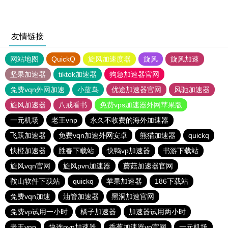
友情链接
网站地图
QuickQ
旋风加速度器
旋风
旋风加速
坚果加速器
tiktok加速器
狗急加速器官网
免费vqn外网加速
小蓝鸟
优途加速器官网
风驰加速器
旋风加速器
八戒看书
免费vps加速器外网苹果版
一元机场
老王vnp
永久不收费的海外加速器
飞跃加速器
免费vqn加速外网安卓
熊猫加速器
quickq
快橙加速器
胜春下载站
快鸭vp加速器
书游下载站
旋风vqn官网
旋风pvn加速器
蘑菇加速器官网
鞍山软件下载站
quickq
苹果加速器
186下载站
免费vqn加速
油管加速器
黑洞加速官网
免费vp试用一小时
橘子加速器
加速器试用两小时
老王vnp
快连pvn加速器
香蕉加速器vp官网
一元机场