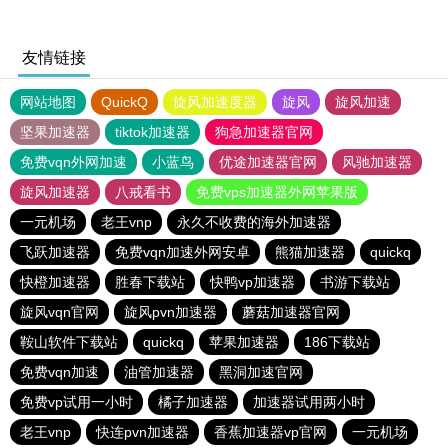
友情链接
网站地图
QuickQ
旋风加速度器
旋风
旋风加速
坚果加速器
tiktok加速器
狗急加速器官网
免费vqn外网加速
小蓝鸟
优途加速器官网
风驰加速器
旋风加速器
八戒看书
免费vps加速器外网苹果版
一元机场
老王vnp
永久不收费的海外加速器
飞跃加速器
免费vqn加速外网安卓
熊猫加速器
quickq
快橙加速器
胜春下载站
快鸭vp加速器
书游下载站
旋风vqn官网
旋风pvn加速器
蘑菇加速器官网
鞍山软件下载站
quickq
苹果加速器
186下载站
免费vqn加速
油管加速器
黑洞加速官网
免费vp试用一小时
橘子加速器
加速器试用两小时
老王vnp
快连pvn加速器
香蕉加速器vp官网
一元机场