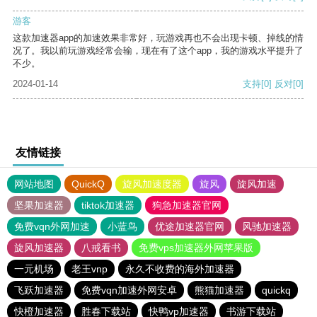
游客
这款加速器app的加速效果非常好，玩游戏再也不会出现卡顿、掉线的情
况了。我以前玩游戏经常会输，现在有了这个app，我的游戏水平提升了
不少。
2024-01-14
支持
[0]
反对
[0]
友情链接
网站地图
QuickQ
旋风加速度器
旋风
旋风加速
坚果加速器
tiktok加速器
狗急加速器官网
免费vqn外网加速
小蓝鸟
优途加速器官网
风驰加速器
旋风加速器
八戒看书
免费vps加速器外网苹果版
一元机场
老王vnp
永久不收费的海外加速器
飞跃加速器
免费vqn加速外网安卓
熊猫加速器
quickq
快橙加速器
胜春下载站
快鸭vp加速器
书游下载站