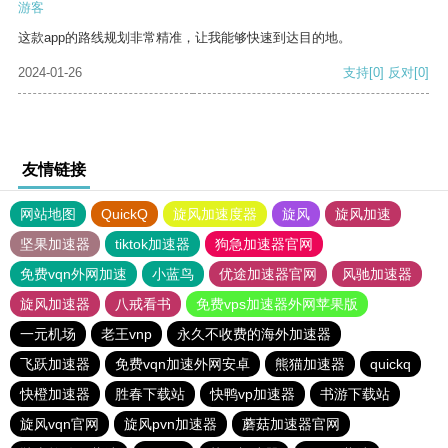
游客
这款app的路线规划非常精准，让我能够快速到达目的地。
2024-01-26
支持
[0]
反对
[0]
友情链接
网站地图
QuickQ
旋风加速度器
旋风
旋风加速
坚果加速器
tiktok加速器
狗急加速器官网
免费vqn外网加速
小蓝鸟
优途加速器官网
风驰加速器
旋风加速器
八戒看书
免费vps加速器外网苹果版
一元机场
老王vnp
永久不收费的海外加速器
飞跃加速器
免费vqn加速外网安卓
熊猫加速器
quickq
快橙加速器
胜春下载站
快鸭vp加速器
书游下载站
旋风vqn官网
旋风pvn加速器
蘑菇加速器官网