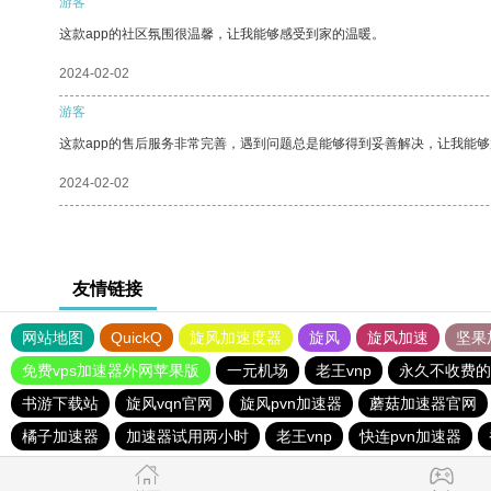
游客
这款app的社区氛围很温馨，让我能够感受到家的温暖。
2024-02-02
游客
这款app的售后服务非常完善，遇到问题总是能够得到妥善解决，让我能
2024-02-02
友情链接
网站地图
QuickQ
旋风加速度器
旋风
旋风加速
坚果
免费vps加速器外网苹果版
一元机场
老王vnp
永久不收费的
书游下载站
旋风vqn官网
旋风pvn加速器
蘑菇加速器官网
橘子加速器
加速器试用两小时
老王vnp
快连pvn加速器