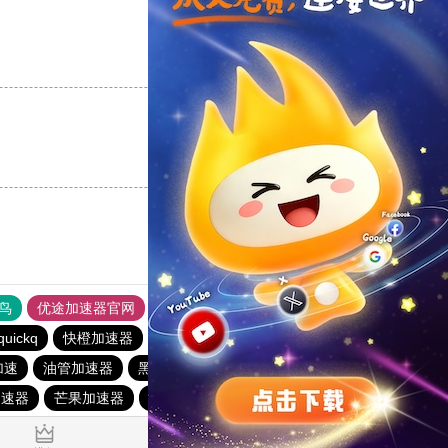
支持
[0]
反对
[0]
支持
[0]
反对
[0]
鸟
优途加速器官网
风驰加速器
旋风加速器
八戒看书
quickq
快橙加速器
胜春下载站
快鸭vp加速器
加速
油管加速器
黑洞加速官网
免费vp试用一小时
加速器
芒果加速器
一元机场
快连pvn加速器