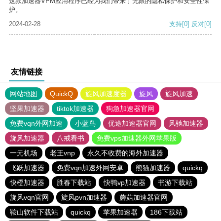
这款加速器VPM应用程序已经为我们带来了无限的隐私保护和安全性保
护。
2024-02-28
支持
[0]
反对
[0]
友情链接
网站地图
QuickQ
旋风加速度器
旋风
旋风加速
坚果加速器
tiktok加速器
狗急加速器官网
免费vqn外网加速
小蓝鸟
优途加速器官网
风驰加速器
旋风加速器
八戒看书
免费vps加速器外网苹果版
一元机场
老王vnp
永久不收费的海外加速器
飞跃加速器
免费vqn加速外网安卓
熊猫加速器
quickq
快橙加速器
胜春下载站
快鸭vp加速器
书游下载站
旋风vqn官网
旋风pvn加速器
蘑菇加速器官网
鞍山软件下载站
quickq
苹果加速器
186下载站