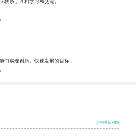
立联系，互相学习和交流。
。
他们实现创新、快速发展的目标。
。
支持
[0]
反对
[0]