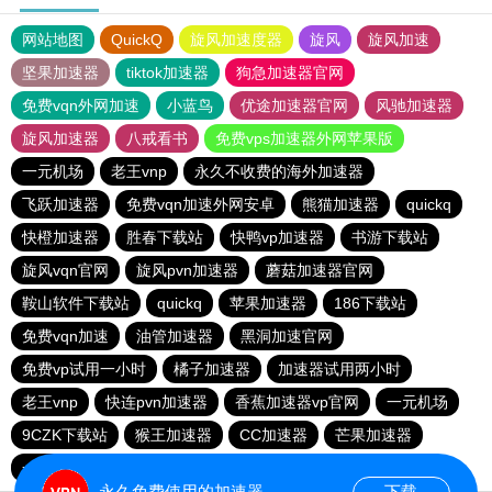
网站地图
QuickQ
旋风加速度器
旋风
旋风加速
坚果加速器
tiktok加速器
狗急加速器官网
免费vqn外网加速
小蓝鸟
优途加速器官网
风驰加速器
旋风加速器
八戒看书
免费vps加速器外网苹果版
一元机场
老王vnp
永久不收费的海外加速器
飞跃加速器
免费vqn加速外网安卓
熊猫加速器
quickq
快橙加速器
胜春下载站
快鸭vp加速器
书游下载站
旋风vqn官网
旋风pvn加速器
蘑菇加速器官网
鞍山软件下载站
quickq
苹果加速器
186下载站
免费vqn加速
油管加速器
黑洞加速官网
免费vp试用一小时
橘子加速器
加速器试用两小时
老王vnp
快连pvn加速器
香蕉加速器vp官网
一元机场
9CZK下载站
猴王加速器
CC加速器
芒果加速器
一元机场
快连pvn加速器
永久免费使用的加速器
下载