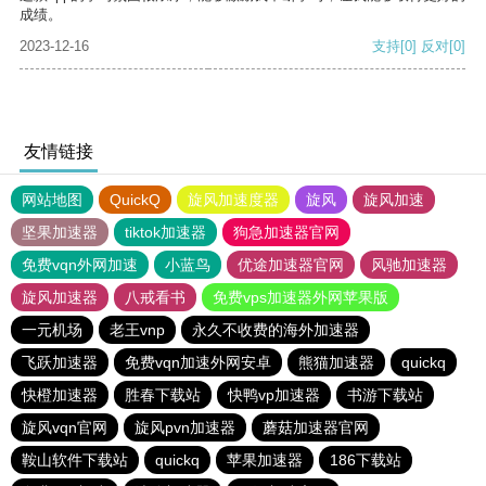
成绩。
2023-12-16
支持
[0]
反对
[0]
友情链接
网站地图
QuickQ
旋风加速度器
旋风
旋风加速
坚果加速器
tiktok加速器
狗急加速器官网
免费vqn外网加速
小蓝鸟
优途加速器官网
风驰加速器
旋风加速器
八戒看书
免费vps加速器外网苹果版
一元机场
老王vnp
永久不收费的海外加速器
飞跃加速器
免费vqn加速外网安卓
熊猫加速器
quickq
快橙加速器
胜春下载站
快鸭vp加速器
书游下载站
旋风vqn官网
旋风pvn加速器
蘑菇加速器官网
鞍山软件下载站
quickq
苹果加速器
186下载站