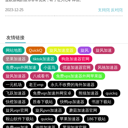
2023-12-25
支持
[0]
反对
[0]
友情链接
网站地图
QuickQ
旋风加速度器
旋风
旋风加速
坚果加速器
tiktok加速器
狗急加速器官网
免费vqn外网加速
小蓝鸟
优途加速器官网
风驰加速器
旋风加速器
八戒看书
免费vps加速器外网苹果版
一元机场
老王vnp
永久不收费的海外加速器
飞跃加速器
免费vqn加速外网安卓
熊猫加速器
quickq
快橙加速器
胜春下载站
快鸭vp加速器
书游下载站
旋风vqn官网
旋风pvn加速器
蘑菇加速器官网
鞍山软件下载站
quickq
苹果加速器
186下载站
免费vqn加速
油管加速器
黑洞加速官网