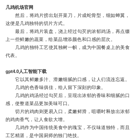
几鸡机场官网
然后，将鸡片捞出划开菜刀，片成蛇骨型，细如蝉翼，
这便是几鸡独特的切片方式。
最后，将鸡片装盘，浇上经过勾芡的浓郁鸡汤，再点缀
上一些鲜嫩的蔬菜，给菜品增添颜色和口感的层次。
几鸡的独特工艺使其独树一帜，成为中国餐桌上的美食
代表。
gpt4.0人工智能下载
它以其鲜嫩多汁、滑嫩细腻的口感，让人们流连忘返。
几鸡的色香味俱佳，给人留下深刻的印象。
几鸡的鸡汤经过勾芡后，呈现出浓郁的香味和细腻的口
感，使整道菜品更加美味可口。
切片的鸡肉则更易入口，柔嫩鲜滑，咀嚼时释放出浓郁
的鸡肉香气，让人食欲大增。
几鸡作为中国传统美食中的瑰宝，不仅味道独特，而且
工艺精湛，是中国厨师的独门绝技。