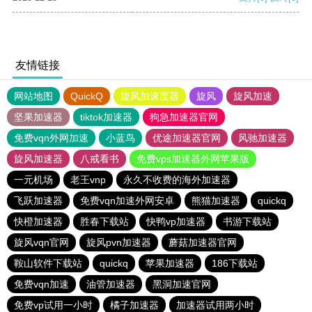
友情链接
网站地图
QuickQ
旋风加速度器
旋风
旋风加速
坚果加速器
tiktok加速器
狗急加速器官网
免费vqn外网加速
小蓝鸟
优途加速器官网
风驰加速器
旋风加速器
八戒看书
免费vps加速器外网苹果版
一元机场
老王vnp
永久不收费的海外加速器
飞跃加速器
免费vqn加速外网安卓
熊猫加速器
quickq
快橙加速器
胜春下载站
快鸭vp加速器
书游下载站
旋风vqn官网
旋风pvn加速器
蘑菇加速器官网
鞍山软件下载站
quickq
苹果加速器
186下载站
免费vqn加速
油管加速器
黑洞加速官网
免费vp试用一小时
橘子加速器
加速器试用两小时