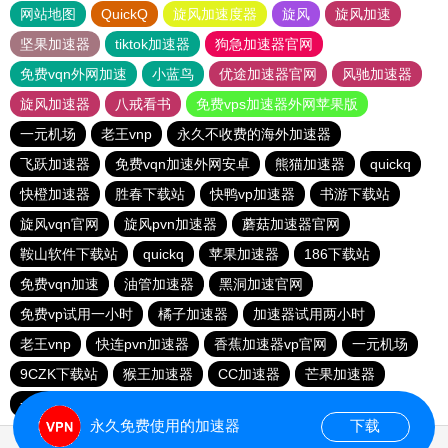
网站地图
QuickQ
旋风加速度器
旋风
旋风加速
坚果加速器
tiktok加速器
狗急加速器官网
免费vqn外网加速
小蓝鸟
优途加速器官网
风驰加速器
旋风加速器
八戒看书
免费vps加速器外网苹果版
一元机场
老王vnp
永久不收费的海外加速器
飞跃加速器
免费vqn加速外网安卓
熊猫加速器
quickq
快橙加速器
胜春下载站
快鸭vp加速器
书游下载站
旋风vqn官网
旋风pvn加速器
蘑菇加速器官网
鞍山软件下载站
quickq
苹果加速器
186下载站
免费vqn加速
油管加速器
黑洞加速官网
免费vp试用一小时
橘子加速器
加速器试用两小时
老王vnp
快连pvn加速器
香蕉加速器vp官网
一元机场
9CZK下载站
猴王加速器
CC加速器
芒果加速器
一元机场
快连pvn加速器
永久免费使用的加速器
下载