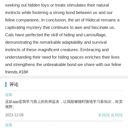
seeking out hidden toys or treats stimulates their natural
instincts while fostering a strong bond between us and our
feline companions. In conclusion, the art of Hidecat remains a
captivating mystery that continues to awe and fascinate us.
Cats have perfected the skill of hiding and camouflage,
demonstrating the remarkable adaptability and survival
instincts of these magnificent creatures. Embracing and
understanding their need for hiding spaces enriches their lives
and strengthens the unbreakable bond we share with our feline
friends.#18#
评论
游客
这款app是我学习路上的良师益友，让我能够随时随地学习新知识，拓宽
视野。
2023-12-09
支持
[0]
反对
[0]
游客